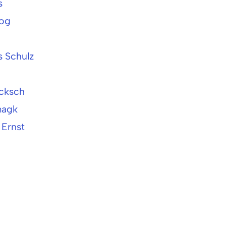
s
zog
s Schulz
ocksch
magk
 Ernst