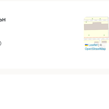
mbH
)
Leaflet
|
©
OpenStreetMap