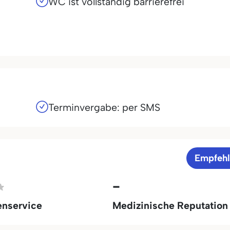
WC ist vollständig barrierefrei
Terminvergabe: per SMS
Empfeh
-
enservice
Medizinische Reputation