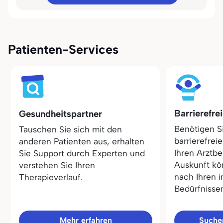
Patienten-Services
Barrierefre
Gesundheitspartner
Benötigen S
Tauschen Sie sich mit den
barrierefrei
anderen Patienten aus, erhalten
Ihren Arztbe
Sie Support durch Experten und
Auskunft kö
verstehen Sie Ihren
nach Ihren i
Therapieverlauf.
Bedürfnisse
Mehr erfahren
Sucher