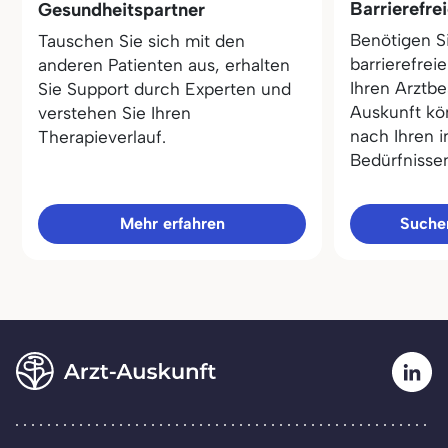
Barrierefre
Gesundheitspartner
Benötigen S
Tauschen Sie sich mit den
barrierefrei
anderen Patienten aus, erhalten
Ihren Arztbe
Sie Support durch Experten und
Auskunft kö
verstehen Sie Ihren
nach Ihren i
Therapieverlauf.
Bedürfnisse
Mehr erfahren
Sucher