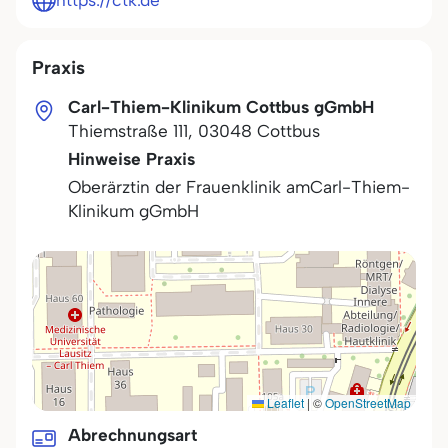
https://ctk.de
Praxis
Carl-Thiem-Klinikum Cottbus gGmbH
Thiemstraße 111
,
03048
Cottbus
Hinweise Praxis
Oberärztin der Frauenklinik amCarl-Thiem-
Klinikum gGmbH
Leaflet
|
©
OpenStreetMap
Abrechnungsart