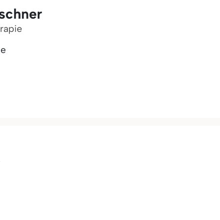
schner
rapie
ie
e