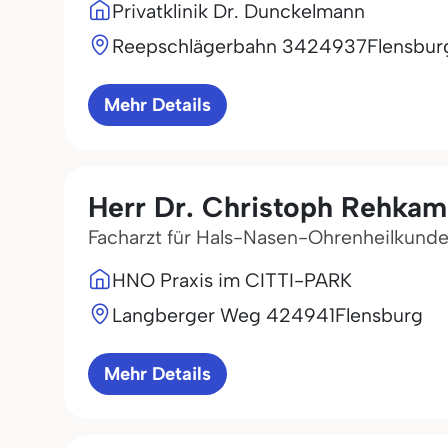
Privatklinik Dr. Dunckelmann
Reepschlägerbahn 34
24937
Flensbur
Mehr Details
Herr Dr. Christoph Rehka
Facharzt für Hals-Nasen-Ohrenheilkund
HNO Praxis im CITTI-PARK
Langberger Weg 4
24941
Flensburg
Mehr Details