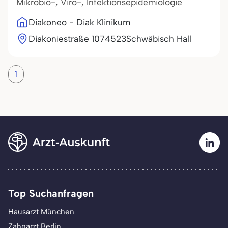
Mikrobio-, Viro-, Infektionsepidemiologie
Diakoneo - Diak Klinikum
Diakoniestraße 10
74523
Schwäbisch Hall
1
Top Suchanfragen
Hausarzt München
Zahnarzt Berlin