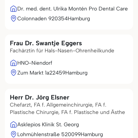
Dr. med. dent. Ulrika Montén Pro Dental Care
Colonnaden 9
20354
Hamburg
Frau Dr. Swantje Eggers
Fachärztin für Hals-Nasen-Ohrenheilkunde
HNO-Niendorf
Zum Markt 1a
22459
Hamburg
Herr Dr. Jörg Elsner
Chefarzt, FA f. Allgemeinchirurgie, FA f.
Plastische Chirurgie, FA f. Plastische und Ästhe
Asklepios Klinik St. Georg
Lohmühlenstraße 5
20099
Hamburg