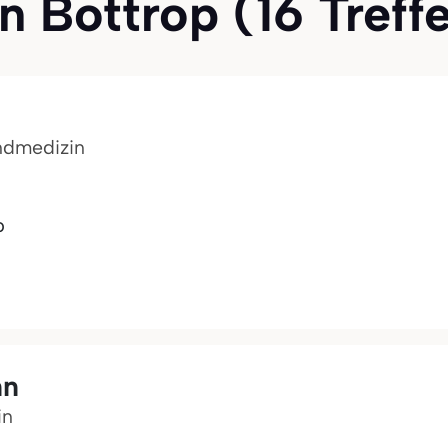
 Bottrop (16 Treffer
endmedizin
p
nn
in