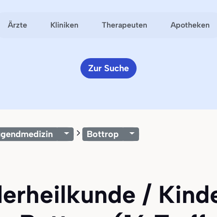
Ärzte
Kliniken
Therapeuten
Apotheken
Zur Suche
Jugendmedizin
Bottrop
derheilkunde / Kind