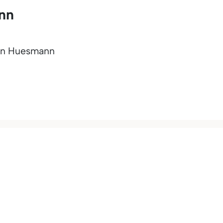
nn
ian Huesmann