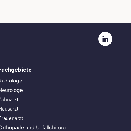
Fachgebiete
Radiologe
Neurologe
Zahnarzt
Hausarzt
Frauenarzt
Orthopäde und Unfallchirurg