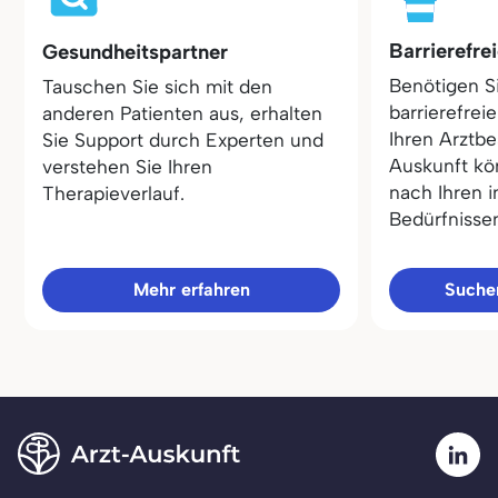
Barrierefre
Gesundheitspartner
Benötigen S
Tauschen Sie sich mit den
barrierefrei
anderen Patienten aus, erhalten
Ihren Arztbe
Sie Support durch Experten und
Auskunft kö
verstehen Sie Ihren
nach Ihren i
Therapieverlauf.
Bedürfnisse
Mehr erfahren
Sucher