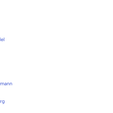
el
ffmann
erg