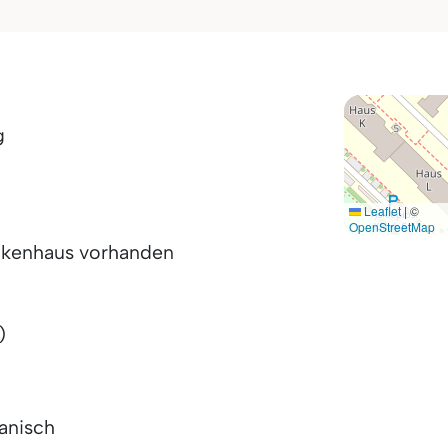
g
Leaflet
|
©
OpenStreetMap
nkenhaus vorhanden
)
panisch