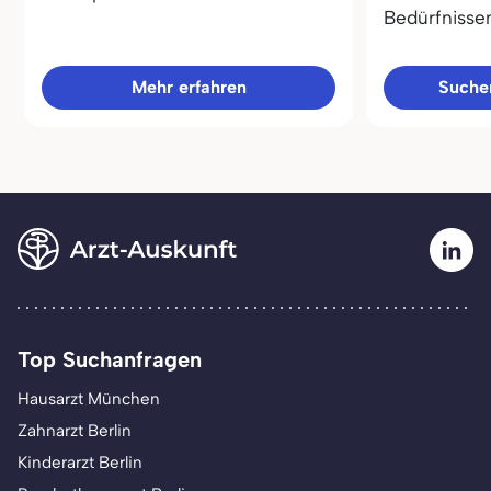
Bedürfnisse
Mehr erfahren
Sucher
Top Suchanfragen
Hausarzt München
Zahnarzt Berlin
Kinderarzt Berlin