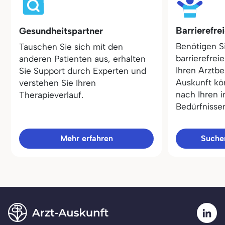
Barrierefre
Gesundheitspartner
Benötigen S
Tauschen Sie sich mit den
barrierefrei
anderen Patienten aus, erhalten
Ihren Arztbe
Sie Support durch Experten und
Auskunft kö
verstehen Sie Ihren
nach Ihren i
Therapieverlauf.
Bedürfnisse
Mehr erfahren
Sucher