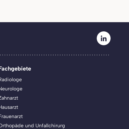
Fachgebiete
Radiologe
Neurologe
Zahnarzt
Hausarzt
Frauenarzt
Orthopäde und Unfallchirurg