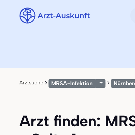
Arztsuche
MRSA-Infektion
Nürnber
Arzt finden: MRS