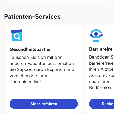
Patienten-Services
Barrierefre
Gesundheitspartner
Benötigen S
Tauschen Sie sich mit den
barrierefrei
anderen Patienten aus, erhalten
Ihren Arztbe
Sie Support durch Experten und
Auskunft kö
verstehen Sie Ihren
nach Ihren i
Therapieverlauf.
Bedürfnisse
Mehr erfahren
Sucher