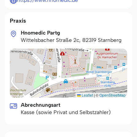
https://www.hnomedic.de
Praxis
Hnomedic Partg
Wittelsbacher Straße 2c
,
82319
Starnberg
Leaflet
|
©
OpenStreetMap
Abrechnungsart
Kasse (sowie Privat und Selbstzahler)