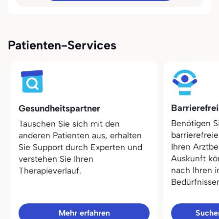
Patienten-Services
Barrierefre
Gesundheitspartner
Benötigen S
Tauschen Sie sich mit den
barrierefrei
anderen Patienten aus, erhalten
Ihren Arztbe
Sie Support durch Experten und
Auskunft kö
verstehen Sie Ihren
nach Ihren i
Therapieverlauf.
Bedürfnisse
Mehr erfahren
Sucher