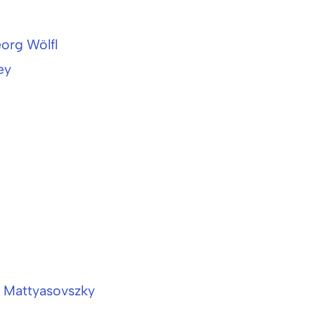
eorg Wölfl
ey
g Mattyasovszky