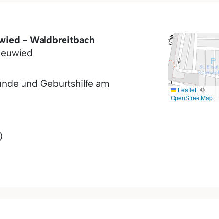
wied - Waldbreitbach
euwied
kunde und Geburtshilfe am
Leaflet
|
©
OpenStreetMap
)