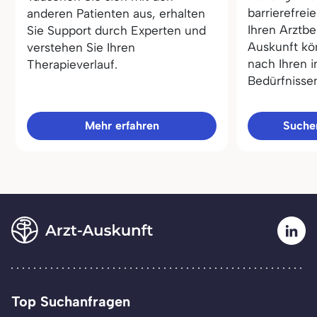
barrierefrei
anderen Patienten aus, erhalten
Ihren Arztbe
Sie Support durch Experten und
Auskunft kö
verstehen Sie Ihren
nach Ihren i
Therapieverlauf.
Bedürfnisse
Mehr erfahren
Sucher
Top Suchanfragen