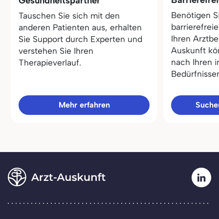
Gesundheitspartner
Benötigen S
Tauschen Sie sich mit den
barrierefrei
anderen Patienten aus, erhalten
Ihren Arztbe
Sie Support durch Experten und
Auskunft kö
verstehen Sie Ihren
nach Ihren i
Therapieverlauf.
Bedürfnisse
Mehr erfahren
Sucher