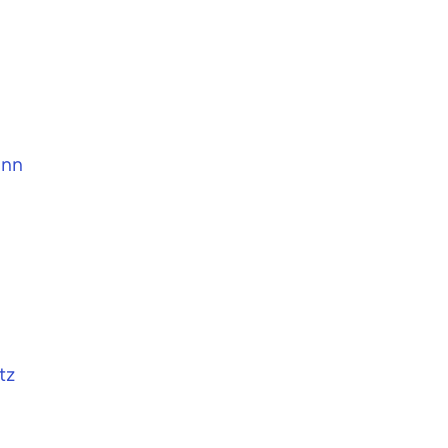
ann
tz