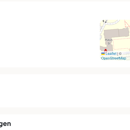
Leaflet
|
©
OpenStreetMap
ngen