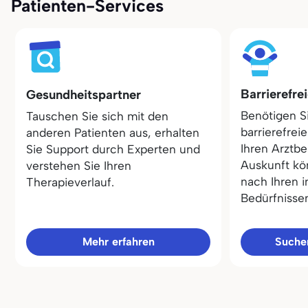
Patienten-Services
Barrierefre
Gesundheitspartner
Benötigen S
Tauschen Sie sich mit den
barrierefrei
anderen Patienten aus, erhalten
Ihren Arztbe
Sie Support durch Experten und
Auskunft kö
verstehen Sie Ihren
nach Ihren i
Therapieverlauf.
Bedürfnisse
Mehr erfahren
Sucher