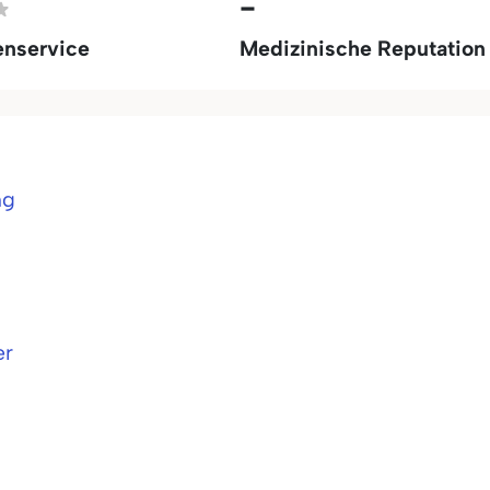
-
enservice
Medizinische Reputation
ng
er