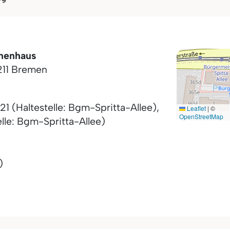
nnenhaus
11
Bremen
21 (Haltestelle: Bgm-Spritta-Allee),
Leaflet
|
©
OpenStreetMap
lle: Bgm-Spritta-Allee)
)