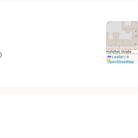
)
Leaflet
|
©
OpenStreetMap