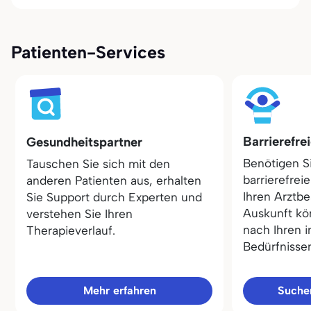
Patienten-Services
Barrierefre
Gesundheitspartner
Benötigen S
Tauschen Sie sich mit den
barrierefrei
anderen Patienten aus, erhalten
Ihren Arztbe
Sie Support durch Experten und
Auskunft kö
verstehen Sie Ihren
nach Ihren i
Therapieverlauf.
Bedürfnisse
Mehr erfahren
Sucher