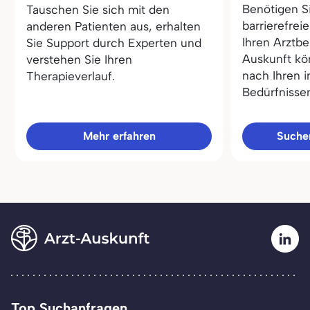
Benötigen S
Tauschen Sie sich mit den
barrierefrei
anderen Patienten aus, erhalten
Ihren Arztbe
Sie Support durch Experten und
Auskunft kö
verstehen Sie Ihren
nach Ihren i
Therapieverlauf.
Bedürfnisse
Mehr erfahren
Sucher
Top Suchanfragen