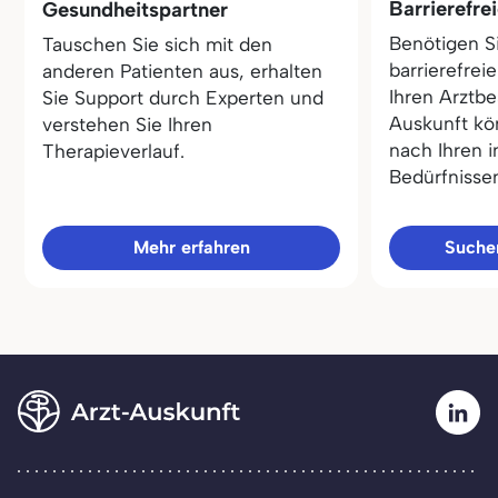
Barrierefre
Gesundheitspartner
Benötigen S
Tauschen Sie sich mit den
barrierefrei
anderen Patienten aus, erhalten
Ihren Arztbe
Sie Support durch Experten und
Auskunft kö
verstehen Sie Ihren
nach Ihren i
Therapieverlauf.
Bedürfnisse
Mehr erfahren
Sucher