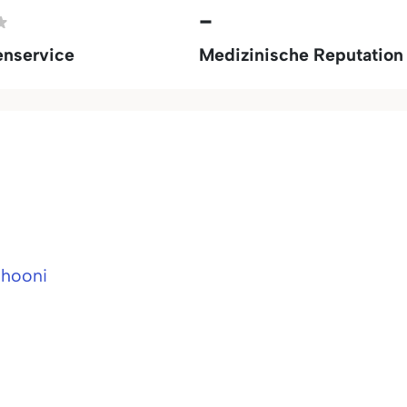
-
enservice
Medizinische Reputation
ghooni