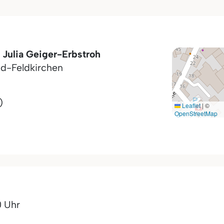
 Julia Geiger-Erbstroh
d-Feldkirchen
)
Leaflet
|
©
OpenStreetMap
0 Uhr