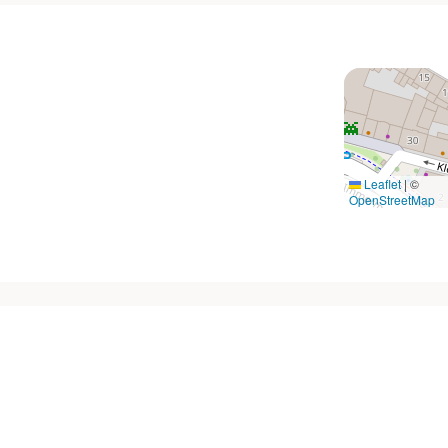
Leaflet
|
©
OpenStreetMap