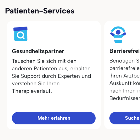
Patienten-Services
Barrierefre
Gesundheitspartner
Benötigen S
Tauschen Sie sich mit den
barrierefrei
anderen Patienten aus, erhalten
Ihren Arztbe
Sie Support durch Experten und
Auskunft kö
verstehen Sie Ihren
nach Ihren i
Therapieverlauf.
Bedürfnisse
Mehr erfahren
Sucher