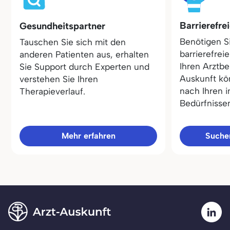
Barrierefre
Gesundheitspartner
Benötigen S
Tauschen Sie sich mit den
barrierefrei
anderen Patienten aus, erhalten
Ihren Arztbe
Sie Support durch Experten und
Auskunft kö
verstehen Sie Ihren
nach Ihren i
Therapieverlauf.
Bedürfnisse
Mehr erfahren
Sucher