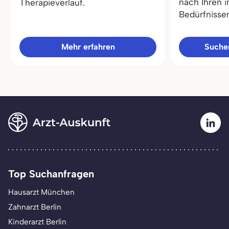
nach Ihren i
Therapieverlauf.
Bedürfnisse
Mehr erfahren
Sucher
Top Suchanfragen
Hausarzt München
Zahnarzt Berlin
Kinderarzt Berlin