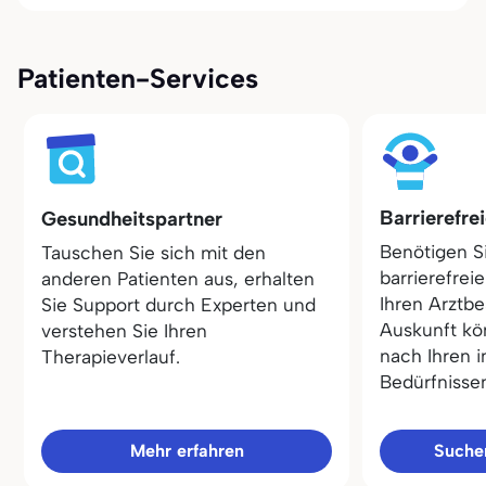
Patienten-Services
Barrierefre
Gesundheitspartner
Benötigen S
Tauschen Sie sich mit den
barrierefrei
anderen Patienten aus, erhalten
Ihren Arztbe
Sie Support durch Experten und
Auskunft kö
verstehen Sie Ihren
nach Ihren i
Therapieverlauf.
Bedürfnisse
Mehr erfahren
Sucher