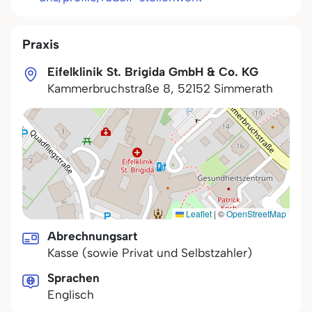
Praxis
Eifelklinik St. Brigida GmbH & Co. KG
Kammerbruchstraße 8
,
52152
Simmerath
Leaflet
|
©
OpenStreetMap
Abrechnungsart
Kasse (sowie Privat und Selbstzahler)
Sprachen
Englisch