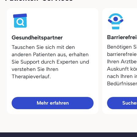
Barrierefre
Gesundheitspartner
Benötigen S
Tauschen Sie sich mit den
barrierefrei
anderen Patienten aus, erhalten
Ihren Arztbe
Sie Support durch Experten und
Auskunft kö
verstehen Sie Ihren
nach Ihren i
Therapieverlauf.
Bedürfnisse
Mehr erfahren
Sucher