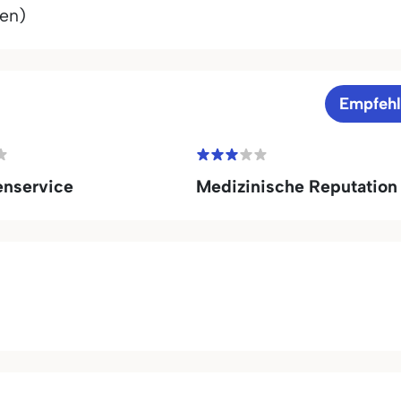
ren)
Empfeh
enservice
Medizinische Reputation