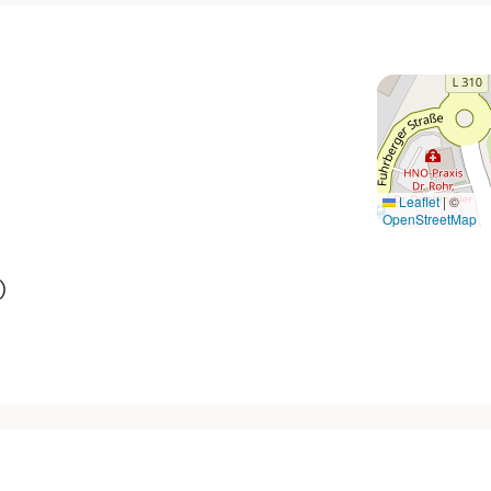
Leaflet
|
©
OpenStreetMap
)