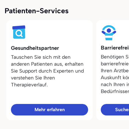
Patienten-Services
Barrierefre
Gesundheitspartner
Benötigen S
Tauschen Sie sich mit den
barrierefrei
anderen Patienten aus, erhalten
Ihren Arztbe
Sie Support durch Experten und
Auskunft kö
verstehen Sie Ihren
nach Ihren i
Therapieverlauf.
Bedürfnisse
Mehr erfahren
Sucher