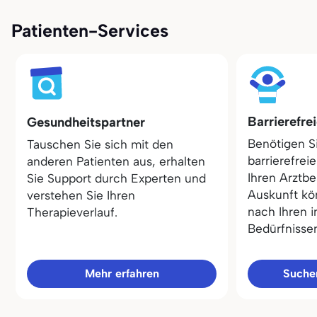
Patienten-Services
Barrierefre
Gesundheitspartner
Benötigen S
Tauschen Sie sich mit den
barrierefrei
anderen Patienten aus, erhalten
Ihren Arztbe
Sie Support durch Experten und
Auskunft kö
verstehen Sie Ihren
nach Ihren i
Therapieverlauf.
Bedürfnisse
Mehr erfahren
Sucher