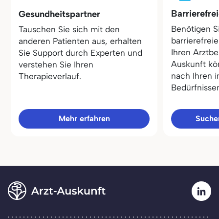
Barrierefre
Gesundheitspartner
Benötigen S
Tauschen Sie sich mit den
barrierefrei
anderen Patienten aus, erhalten
Ihren Arztbe
Sie Support durch Experten und
Auskunft kö
verstehen Sie Ihren
nach Ihren i
Therapieverlauf.
Bedürfnisse
Mehr erfahren
Sucher