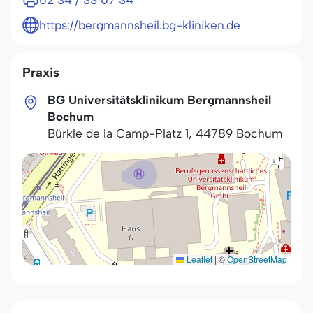
02 34 / 33 07 34
https://bergmannsheil.bg-kliniken.de
Praxis
BG Universitätsklinikum Bergmannsheil
Bochum
Bürkle de la Camp-Platz 1
,
44789
Bochum
Leaflet
|
©
OpenStreetMap