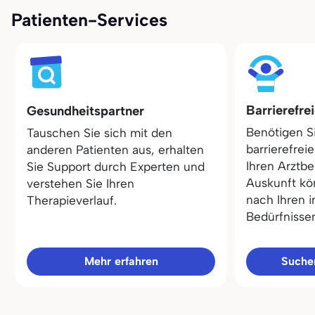
Patienten-Services
Barrierefre
Gesundheitspartner
Benötigen S
Tauschen Sie sich mit den
barrierefrei
anderen Patienten aus, erhalten
Ihren Arztbe
Sie Support durch Experten und
Auskunft kö
verstehen Sie Ihren
nach Ihren i
Therapieverlauf.
Bedürfnisse
Mehr erfahren
Sucher