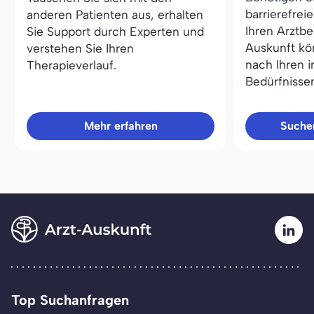
barrierefrei
anderen Patienten aus, erhalten
Ihren Arztbe
Sie Support durch Experten und
Auskunft kö
verstehen Sie Ihren
nach Ihren i
Therapieverlauf.
Bedürfnisse
Mehr erfahren
Sucher
Top Suchanfragen