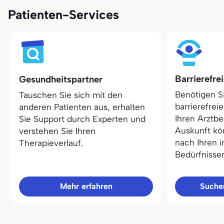
Patienten-Services
Barrierefre
Gesundheitspartner
Benötigen S
Tauschen Sie sich mit den
barrierefrei
anderen Patienten aus, erhalten
Ihren Arztbe
Sie Support durch Experten und
Auskunft kö
verstehen Sie Ihren
nach Ihren i
Therapieverlauf.
Bedürfnisse
Mehr erfahren
Sucher