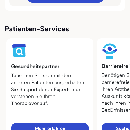
Patienten-Services
Barrierefre
Gesundheitspartner
Benötigen S
Tauschen Sie sich mit den
barrierefrei
anderen Patienten aus, erhalten
Ihren Arztbe
Sie Support durch Experten und
Auskunft kö
verstehen Sie Ihren
nach Ihren i
Therapieverlauf.
Bedürfnisse
Mehr erfahren
Sucher