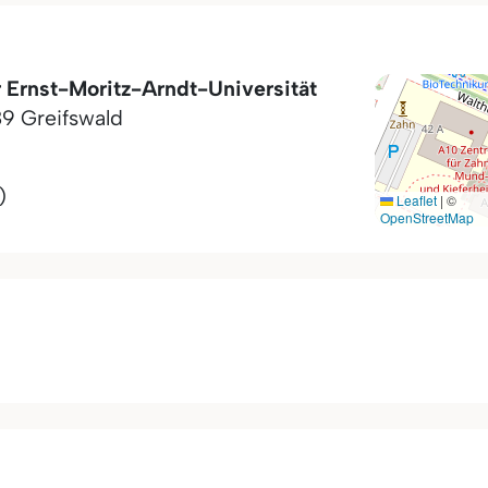
r Ernst-Moritz-Arndt-Universität
89
Greifswald
)
Leaflet
|
©
OpenStreetMap