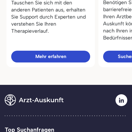
Benötigen S
Tauschen Sie sich mit den
barrierefrei
anderen Patienten aus, erhalten
Ihren Arztbe
Sie Support durch Experten und
Auskunft kö
verstehen Sie Ihren
nach Ihren i
Therapieverlauf.
Bedürfnisse
Mehr erfahren
Sucher
Top Suchanfragen