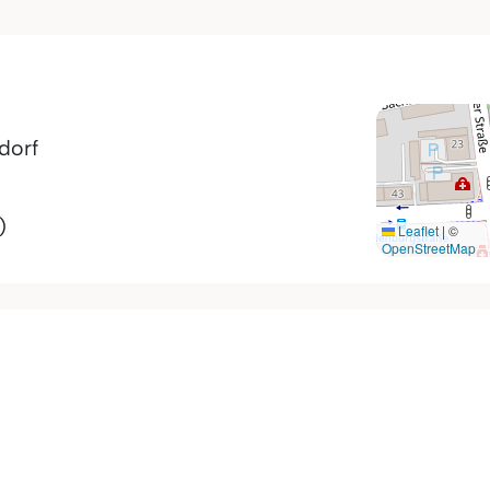
dorf
)
Leaflet
|
©
OpenStreetMap