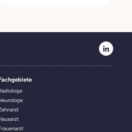
Fachgebiete
Radiologe
Neurologe
Zahnarzt
Hausarzt
Frauenarzt