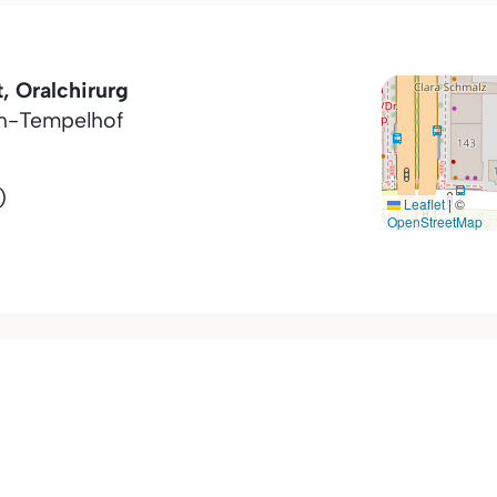
, Oralchirurg
in-Tempelhof
)
Leaflet
|
©
OpenStreetMap