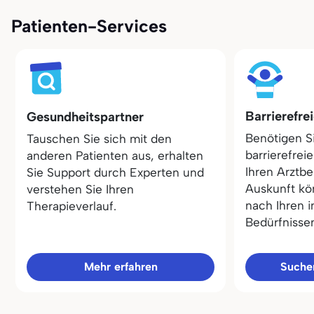
Patienten-Services
Barrierefre
Gesundheitspartner
Benötigen S
Tauschen Sie sich mit den
barrierefrei
anderen Patienten aus, erhalten
Ihren Arztbe
Sie Support durch Experten und
Auskunft kö
verstehen Sie Ihren
nach Ihren i
Therapieverlauf.
Bedürfnisse
Mehr erfahren
Sucher