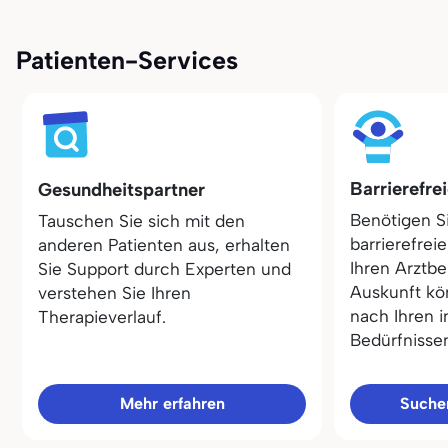
Patienten-Services
Barrierefre
Gesundheitspartner
Benötigen S
Tauschen Sie sich mit den
barrierefrei
anderen Patienten aus, erhalten
Ihren Arztbe
Sie Support durch Experten und
Auskunft kö
verstehen Sie Ihren
nach Ihren i
Therapieverlauf.
Bedürfnisse
Mehr erfahren
Sucher