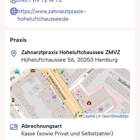
040 / 89 72 14 73
https://www.zahnarztpraxis-
hoheluftchaussee.de
Praxis
Zahnarztpraxis Hoheluftchaussee ZMVZ
Hoheluftchaussee 56
,
20253
Hamburg
Leaflet
|
©
OpenStreetMap
Abrechnungsart
Kasse (sowie Privat und Selbstzahler)